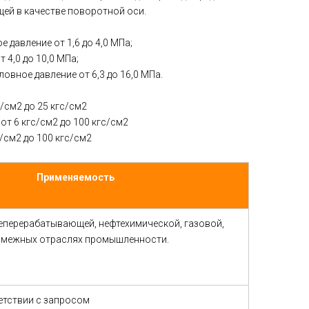
ей в качестве поворотной оси.
 давление от 1,6 до 4,0 МПа;
 4,0 до 10,0 МПа;
овное давление от 6,3 до 16,0 МПа.
с/см
2
до 25 кгс/см
2
от 6 кгс/см
2
до 100 кгс/см
2
с/см
2
до 100 кгс/см
2
Применяемость
теперерабатывающей, нефтехимической, газовой,
 смежных отраслях промышленности.
етствии с запросом