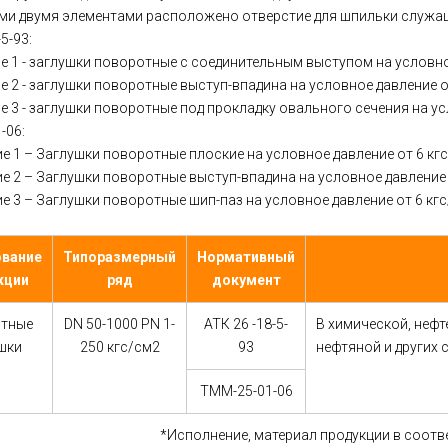
ми двумя элементами расположено отверстие для шпильки служащ
5-93:
е 1 - заглушки поворотные с соединительным выступом на условное
 2 - заглушки поворотные выступ-впадина на условное давление от
 3 - заглушки поворотные под прокладку овального сечения на усл
-06:
е 1 – Заглушки поворотные плоские на условное давление от 6 кг
е 2 – Заглушки поворотные выступ-впадина на условное давление 
е 3 – Заглушки поворотные шип-паз на условное давление от 6 кг
вание
Типоразмерный
Нормативный
кции
ряд
документ
тные
DN 50-1000 PN 1-
АТК 26 -18-5-
В химической, неф
шки
250 кгс/см2
93
нефтяной и других
TMM-25-01-06
*Исполнение, материал продукции в соотв