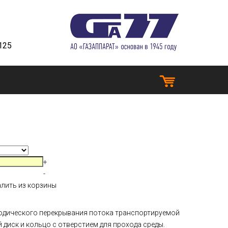
125
+
-
алить из корзины
иодического перекрывания потока транспортируемой
 диск и кольцо с отверстием для прохода среды.