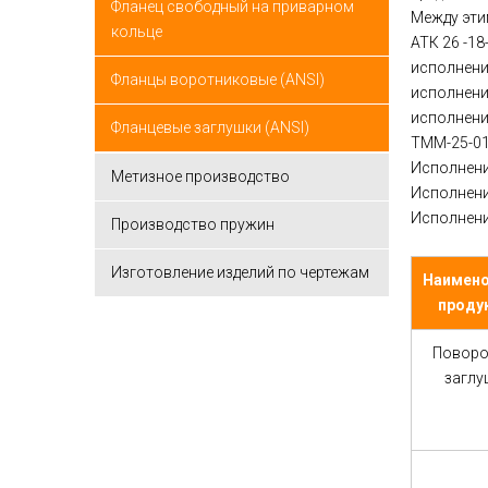
Фланец свободный на приварном
Между эти
кольце
АТК 26 -18-
исполнени
Фланцы воротниковые (ANSI)
исполнение
исполнение
Фланцевые заглушки (ANSI)
ТММ-25-01
Исполнени
Метизное производство
Исполнени
Исполнени
Производство пружин
Изготовление изделий по чертежам
Наимено
проду
Поворо
заглу