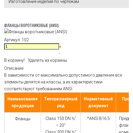
Изготовление изделий по чертежам
ФЛАНЦЫ ВОРОТНИКОВЫЕ (ANSI)
Артикул:
102
+
-
В корзину!
Удалить из корзины
Описание
В зависимости от максимально допустимого давления все
элементы делятся на классы, а их характеристики
соответствуют требованиям ANSI.
Наименование
Типоразмерный
Нормативный
Прим
продукции
ряд
документ
Class 150 DN ½"
*ANSI B16.5
Предн
Фланцы
– 20"
фланцы
Class 300 DN ½"
комму