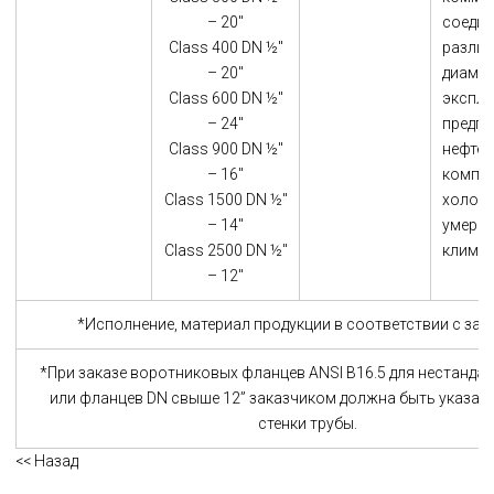
– 20"
соедин
Class 400 DN ½"
разли
– 20"
диамет
Class 600 DN ½"
эксплу
– 24"
предпр
Class 900 DN ½"
нефтег
– 16"
компле
Class 1500 DN ½"
холодн
– 14"
умере
Class 2500 DN ½"
климат
– 12"
*Исполнение, материал продукции в соответствии с за
*При заказе воротниковых фланцев ANSI B16.5 для нестанда
или фланцев DN cвыше 12” заказчиком должна быть указан
стенки трубы.
<< Назад